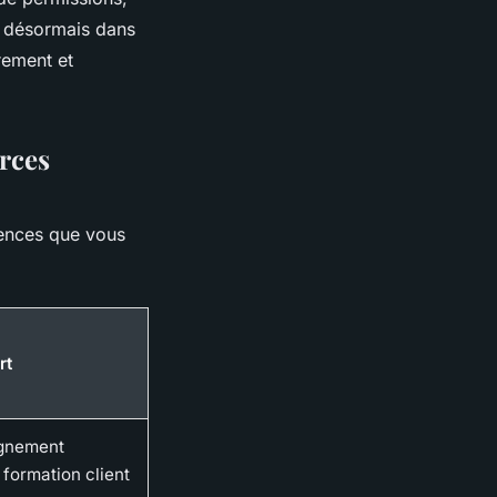
t désormais dans
rement et
orces
gences que vous
rt
gnement
 formation client