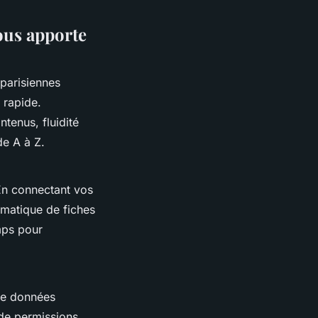
vous apporte
 parisiennes
 rapide.
ntenus, fluidité
de A à Z.
 En connectant vos
omatique de fiches
mps pour
 de données
 de permissions,