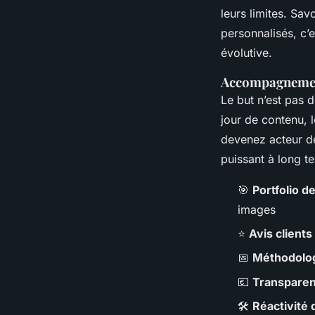
leurs limites. Sa
personnalisés, c’e
évolutive.
Accompagnement
Le but n’est pas
jour de contenu, 
devenez acteur de
puissant à long t
🎯
Portfolio d
images
⭐
Avis clients
📅
Méthodolog
💶
Transparen
🛠️
Réactivité 