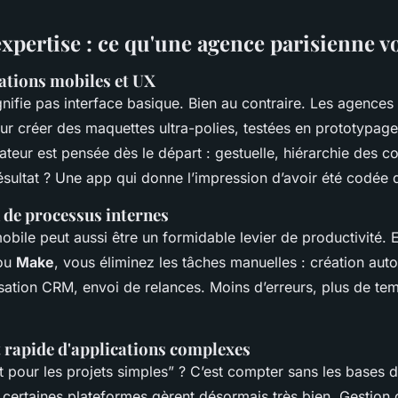
expertise : ce qu'une agence parisienne 
ations mobiles et UX
nifie pas interface basique. Bien au contraire. Les agences
r créer des maquettes ultra-polies, testées en prototypage
sateur est pensée dès le départ : gestuelle, hiérarchie des co
Résultat ? Une app qui donne l’impression d’avoir été codée 
 de processus internes
obile peut aussi être un formidable levier de productivité.
ou
Make
, vous éliminez les tâches manuelles : création aut
isation CRM, envoi de relances. Moins d’erreurs, plus de te
rapide d'applications complexes
t pour les projets simples” ? C’est compter sans les bases
e certaines plateformes gèrent désormais très bien. Gestion