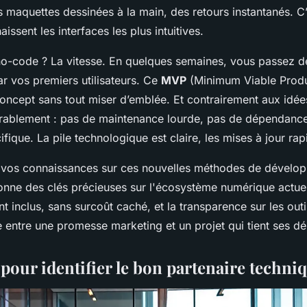
es maquettes dessinées à la main, des retours instantanés. C
ssent les interfaces les plus intuitives.
 no-code ? La vitesse. En quelques semaines, vous passez de
ar vos premiers utilisateurs. Ce
MVP
(Minimum Viable Produ
concept sans tout miser d’emblée. Et contrairement aux idée
urablement : pas de maintenance lourde, pas de dépendanc
ique. La pile technologique est claire, les mises à jour rap
 vos connaissances sur ces nouvelles méthodes de développ
nne des clés précieuses sur l'écosystème numérique actue
nclus, sans surcoût caché, et la transparence sur les outils
e entre une promesse marketing et un projet qui tient ses dél
 pour identifier le bon partenaire techni