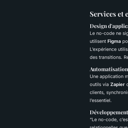
Services et 
Design d'applic
Le no-code ne sig
utilisent
Figma
pou
L’expérience utili
des transitions. 
Automatisation
Une application m
outils via
Zapier
clients, synchron
l’essentiel.
Développement 
“Le no-code, c’es
relationnelles qu