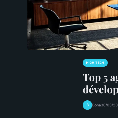
HIGH TECH
Top 5 a
dévelop
B
Bona
30/03/20