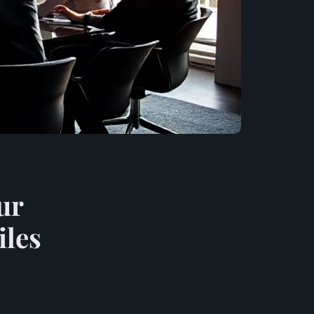
ur
iles