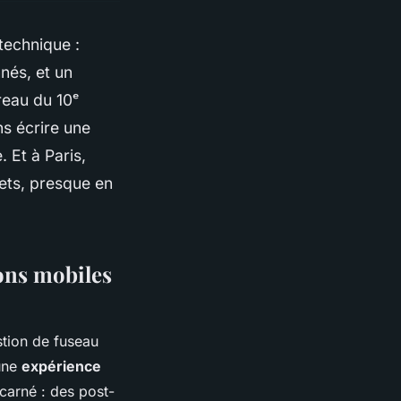
 technique :
nés, et un
reau du 10ᵉ
s écrire une
 Et à Paris,
rets, presque en
ons mobiles
tion de fuseau
 une
expérience
carné : des post-