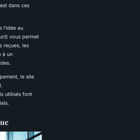
’est dans ces
 l’idée au
ct) vous permet
s reçues, les
e à un
ides.
ement, le site
l.
 utilisés font
ais.
que