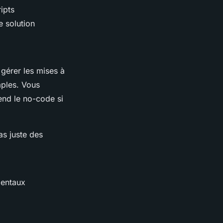
ripts
e solution
gérer les mises à
mples. Vous
rend le no-code si
as juste des
mentaux