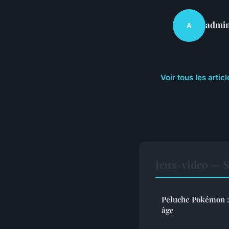
admi
A
Voir tous les arti
Jeux-video — S
Peluche Pokémon : 
âge