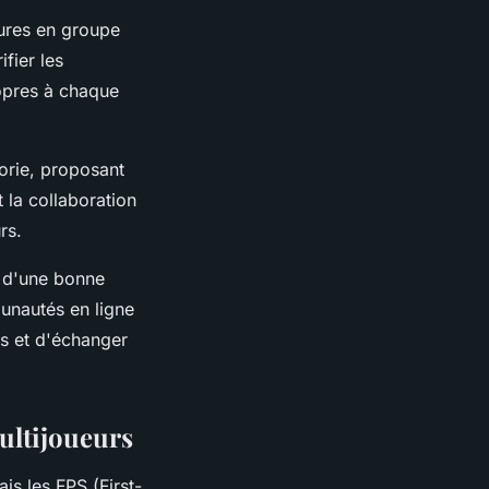
tures en groupe
fier les
ropres à chaque
orie, proposant
 la collaboration
rs.
er d'une bonne
unautés en ligne
rs et d'échanger
multijoueurs
is les FPS (First-