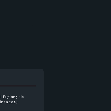
 Engine 5 : la
ir en 2026