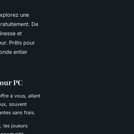
explorez une
gratuitement. De
inesse et
ur. Prêts pour
onde entier
pour PC
ffre à vous, allant
eux, souvent
ntes sans frais.
r, les joueurs
opportunité