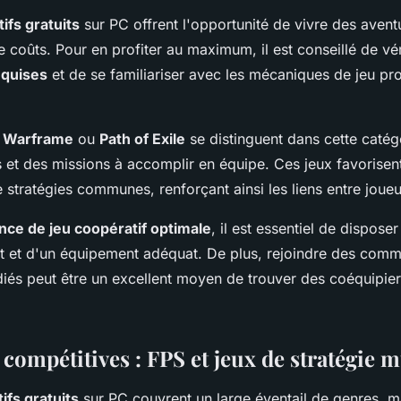
ifs gratuits
sur PC offrent l'opportunité de vivre des aven
coûts. Pour en profiter au maximum, il est conseillé de véri
equises
et de se familiariser avec les mécaniques de jeu p
e
Warframe
ou
Path of Exile
se distinguent dans cette catég
s et des missions à accomplir en équipe. Ces jeux favorisent
e stratégies communes, renforçant ainsi les liens entre joueu
nce de jeu coopératif optimale
, il est essentiel de dispos
t et d'un équipement adéquat. De plus, rejoindre des comm
iés peut être un excellent moyen de trouver des coéquipie
compétitives : FPS et jeux de stratégie 
ifs gratuits
sur PC couvrent un large éventail de genres, ma