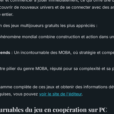
couvrir de nouveaux univers et de se connecter avec des a
entier.
n des jeux multijoueurs gratuits les plus appréciés :
phénomène mondial combine construction et action dans un
gends
: Un incontournable des MOBA, où stratégie et comp
tre pilier du genre MOBA, réputé pour sa complexité et sa 
gamme complète de ces jeux et obtenir des informations déta
equises, vous pouvez
voir le site de l'éditeur
.
urnables du jeu en coopération sur PC